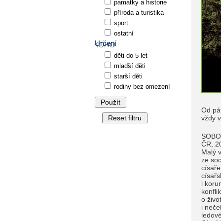
památky a historie
příroda a turistika
sport
ostatní
Určení
děti do 5 let
mladší děti
starší děti
rodiny bez omezení
Od pát
vždy v
SOBO
ČR, 2
Malý v
ze so
císaře
císařs
i koru
konfli
o živo
i neče
ledové