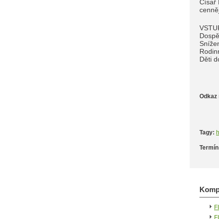
Císař 
cenněj
VSTU
Dospěl
Snížen
Rodinn
Děti d
Odkaz 
Tagy:
h
Termín
Kompa
F
F