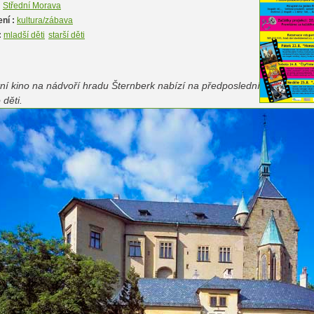
:
Střední Morava
ní :
kultura/zábava
:
mladší děti
starší děti
ní kino na nádvoří hradu Šternberk nabízí na předposlední srpnový vík
 děti.