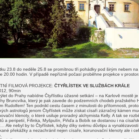
ku 23.8 do neděle 25.8 se promítnou tři pohádky pod širým nebem na 
e 20.00 hodin. V případě nepřízně počasí proběhne projekce v prosto
TNÍ FILMOVÁ PROJEKCE:
ČTYŘLÍSTEK VE SLUŽBÁCH KRÁLE
012, 90min
ýlet do Prahy nabídne Čtyřlístku úžasné setkání – na Karlově mostě je 
chy Bruncvíka, který je pak zavede do podzemních chodeb pražského H
m Rudolfem! Ten podnikl cestu časem z minulosti do přítomnosti, prot
kých astrologů jenom Čtyřlístek může získat císaři zázračný kámen mudr
novační klenoty, o které usiluje proradný alchymista Kelly. A tak se roz
ktů a peripetií, Fifinka, Myšpulín, Piňďa a Bobík se dostanou i na císařs
t… Ale nebyl by to Čtyřlístek, kdyby díky svému důvtipu a vynalézavost
kané překážky a nezachránil nejen císaře, korunovační klenoty ale i c
.