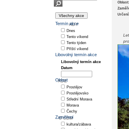
Oblast
Zaměře
Určení
Termín akce
Dnes
Let
Tento víkend
pro
Tento týden
Příští víkend
Libovolný termín akce
Libovolný termín akce
Datum
Oblast
Prostějov
Prostějovsko
Střední Morava
Morava
Čechy
Zaměření
kultura/zábava