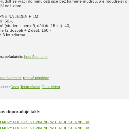
Rudolf se vrací do minulosti sice bez kamene mudrců, ale moudřejší o 
ší než zlato.
PNÉ NA JEDEN FILM:
í: 60,-,
é (studenti, senioři, děti do 15 let): 40,-
é (2 dospělí + 2 děti): 160,-
o 3 let zdarma
na pořadatele:
hrad Šternberk
rad Šternberk
filmové pohádky
 akce:
Dnes
Tento víkend
Tento týden
s doporučuje také:
ILMOVÝ POHÁDKOVÝ VÍKEND NA HRADĚ ŠTERNBERK
ILMOVÝ POHÁDKOVÝ VÍKEND NA HRADĚ ŠTERNBERK