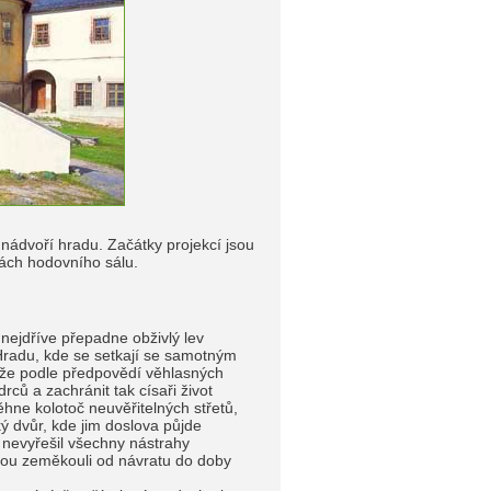
nádvoří hradu. Začátky projekcí jsou
rách hodovního sálu.
nejdříve přepadne obživlý lev
radu, kde se setkají se samotným
ože podle předpovědí věhlasných
ců a zachránit tak císaři život
běhne kolotoč neuvěřitelných střetů,
ký dvůr, kde jim doslova půjde
i nevyřešil všechny nástrahy
elou zeměkouli od návratu do doby