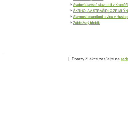
Svatováclavské slavnosti v Kroměří
ŠKRHOLA A STRAŠIDLO ZE MLÝNA -
Slavnosti mandloní a vína v Hustop
Zábřežský hřebík
Dotazy či akce zasílejte na
red