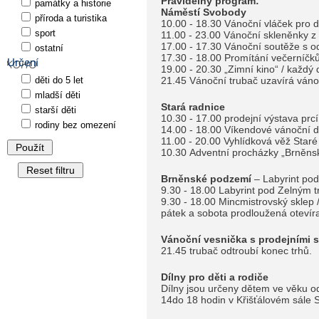
Pravidelný program:
památky a historie
Náměstí Svobody
příroda a turistika
10.00 - 18.30 Vánoční vláček pro d
sport
11.00 - 23.00 Vánoční skleněnky z 
17.00 - 17.30 Vánoční soutěže s 
ostatní
17.30 - 18.00 Promítání večerníčků
Určení
19.00 - 20.30 „Zimní kino“ / každý 
děti do 5 let
21.45 Vánoční trubač uzavírá vánoč
mladší děti
Stará radnice
starší děti
10.30 - 17.00 prodejní výstava p
rodiny bez omezení
14.00 - 18.00 Víkendové vánoční dí
11.00 - 20.00 Vyhlídková věž Staré
10.30 Adventní procházky „Brněnsk
Brněnské podzemí
– Labyrint po
9.30 - 18.00 Labyrint pod Zelným t
9.30 - 18.00 Mincmistrovský sklep 
pátek a sobota prodloužená otevír
Vánoční vesnička s prodejními 
21.45 trubač odtroubí konec trhů.
Dílny pro děti a rodiče
Dílny jsou určeny dětem ve věku od
14do 18 hodin v Křišťálovém sále S