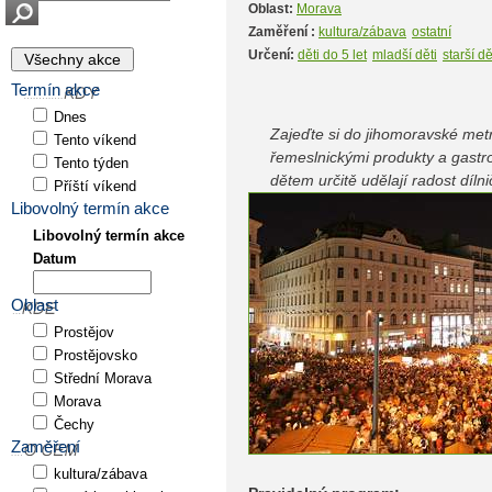
Oblast:
Morava
Zaměření :
kultura/zábava
ostatní
Určení:
děti do 5 let
mladší děti
starší dě
Termín akce
Dnes
Zajeďte si do jihomoravské met
Tento víkend
řemeslnickými produkty a gastr
Tento týden
dětem určitě udělají radost díln
Příští víkend
Libovolný termín akce
Libovolný termín akce
Datum
Oblast
Prostějov
Prostějovsko
Střední Morava
Morava
Čechy
Zaměření
kultura/zábava