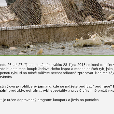
ndu 26. až 27. října a o státním svátku 28. října 2013 se koná tradiční
 zde budete moci koupit Jedovnického kapra a mnoho dalších ryb, jako j
penou rybu si na místě můžete nechat odborně zpracovat. Kdo má záje
rybníka.
tí výlovu je i
oblíbený jarmark, kde se můžete podívat "pod ruce"
nální produkty, ochutnat rybí speciality
a prostě příjemně prožít vík
ti je určen doprovodný program: lunapark a jízda na ponících.