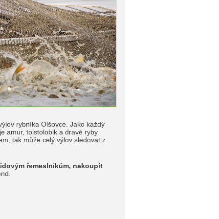
 výlov rybníka Olšovce. Jako každý
e amur, tolstolobik a dravé ryby.
m, tak může celý výlov sledovat z
 lidovým řemeslníkům, nakoupit
end.