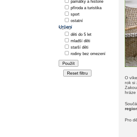
památky a historie
příroda a turistika
sport
ostatní
Určení
děti do 5 let
mladší děti
starší děti
rodiny bez omezení
O víke
rok si
Zakou
hráze 
Součás
regio
Pro dě