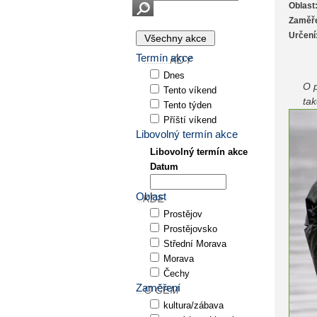
Oblast
Zaměře
Určení
Termín akce
Dnes
O p
Tento víkend
tak
Tento týden
Příští víkend
Libovolný termín akce
Libovolný termín akce
Datum
Oblast
Prostějov
Prostějovsko
Střední Morava
Morava
Čechy
Zaměření
kultura/zábava