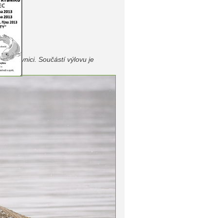
 Jedovnici. Součástí výlovu je