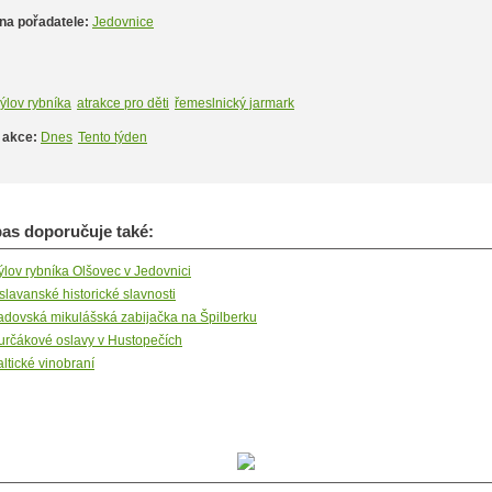
na pořadatele:
Jedovnice
ýlov rybníka
atrakce pro děti
řemeslnický jarmark
 akce:
Dnes
Tento týden
s doporučuje také:
ýlov rybníka Olšovec v Jedovnici
slavanské historické slavnosti
adovská mikulášská zabijačka na Špilberku
určákové oslavy v Hustopečích
altické vinobraní