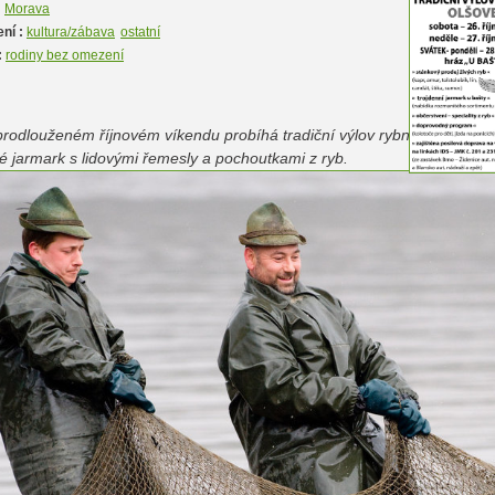
:
Morava
ní :
kultura/zábava
ostatní
:
rodiny bez omezení
rodlouženém říjnovém víkendu probíhá tradiční výlov rybníka Olšovec v
é jarmark s lidovými řemesly a pochoutkami z ryb.