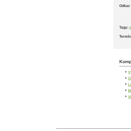
Odkaz 
Tagy:
v
Termín
Kompa
V
O
L
B
V