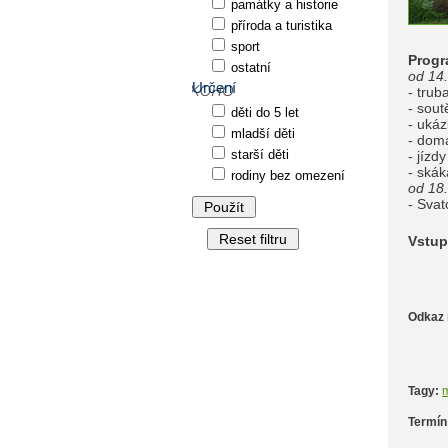
památky a historie
příroda a turistika
sport
Progr
ostatní
od 14
Určení
- trub
- sout
děti do 5 let
- ukáz
mladší děti
- domá
starší děti
- jízd
- skák
rodiny bez omezení
od 18
- Sva
Vstup
Odkaz 
Tagy:
m
Termín