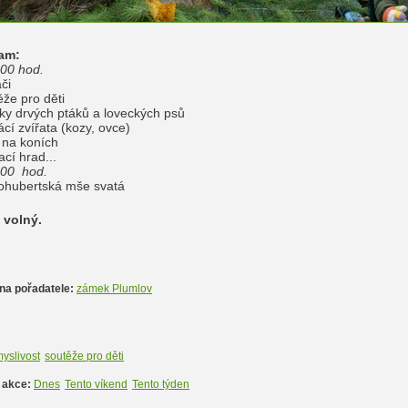
am:
.00 hod.
ači
ěže pro děti
ky drvých ptáků a loveckých psů
cí zvířata (kozy, ovce)
y na koních
ací hrad...
.00 hod.
tohubertská mše svatá
 volný.
na pořadatele:
zámek Plumlov
yslivost
soutěže pro děti
 akce:
Dnes
Tento víkend
Tento týden