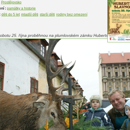
:
Prostějovsko
ní :
památky a historie
:
děti do 5 let
mladší děti
starší děti
rodiny bez omezení
sobotu 25. října proběhnou na plumlovském zámku Hubertské slavnosti