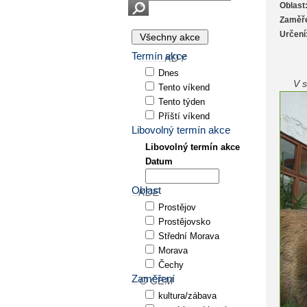
Oblast
Zaměře
Určení
Termín akce
Dnes
V 
Tento víkend
Tento týden
Příští víkend
Libovolný termín akce
Libovolný termín akce
Datum
Oblast
Prostějov
Prostějovsko
Střední Morava
Morava
Čechy
Zaměření
kultura/zábava