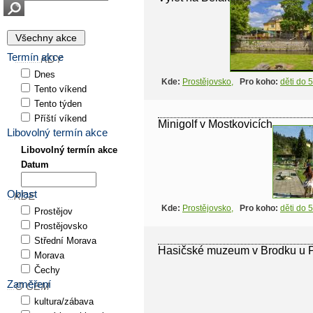
Termín akce
Dnes
Kde:
Prostějovsko
,
Pro koho:
děti do 5
Tento víkend
Tento týden
Příští víkend
Minigolf v Mostkovicích
Libovolný termín akce
Libovolný termín akce
Datum
Oblast
Kde:
Prostějovsko
,
Pro koho:
děti do 5
Prostějov
Prostějovsko
Střední Morava
Hasičské muzeum v Brodku u P
Morava
Čechy
Zaměření
kultura/zábava