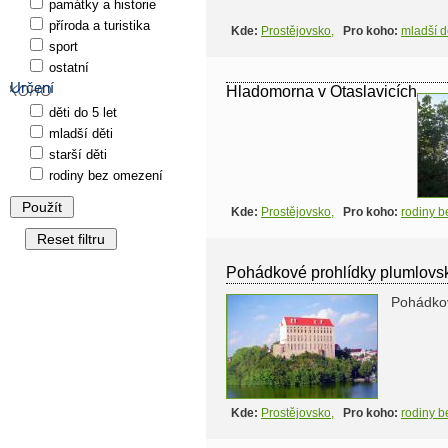
památky a historie
příroda a turistika
Kde:
Prostějovsko
,
Pro koho:
mladší d
sport
ostatní
Určení
Hladomorna v Otaslavicích
děti do 5 let
mladší děti
starší děti
rodiny bez omezení
Kde:
Prostějovsko
,
Pro koho:
rodiny 
Pohádkové prohlídky plumlov
Pohádkov
Kde:
Prostějovsko
,
Pro koho:
rodiny 