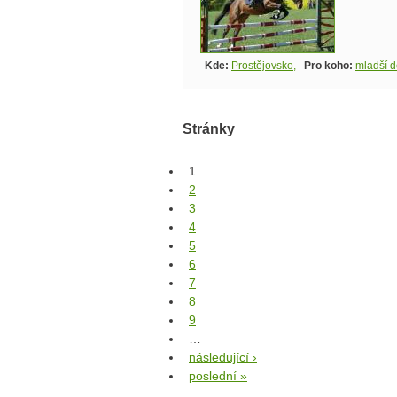
Kde:
Prostějovsko
,
Pro koho:
mladší d
Stránky
1
2
3
4
5
6
7
8
9
…
následující ›
poslední »