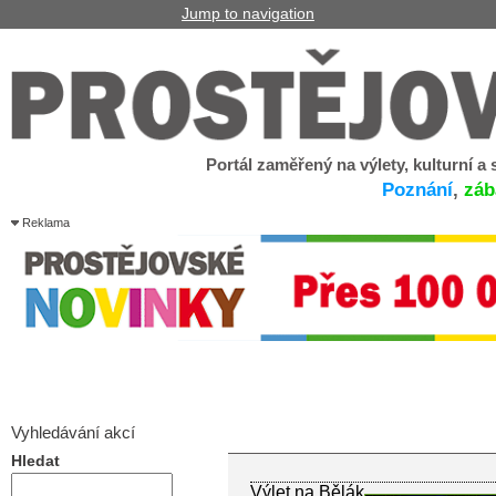
Jump to navigation
Portál zaměřený na výlety, kulturní a
Poznání
,
záb
Reklama
Vyhledávání akcí
Hledat
Výlet na Bělák