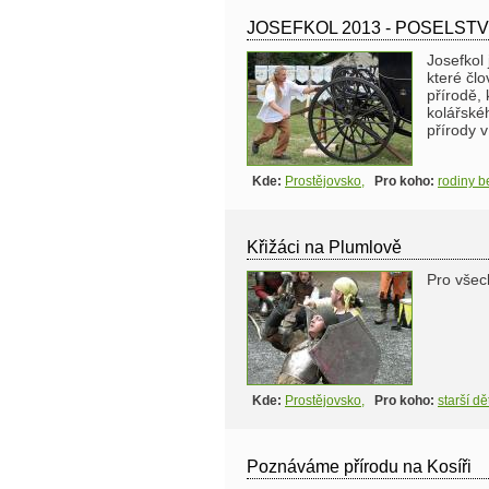
JOSEFKOL 2013 - POSELST
Josefkol
které člo
přírodě,
kolářské
přírody 
Kde:
Prostějovsko
,
Pro koho:
rodiny 
Křižáci na Plumlově
Pro všec
Kde:
Prostějovsko
,
Pro koho:
starší dě
Poznáváme přírodu na Kosíři