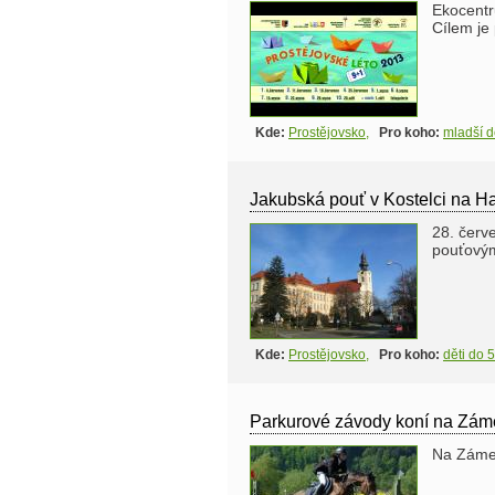
Ekocentr
Cílem je
Kde:
Prostějovsko
,
Pro koho:
mladší d
Jakubská pouť v Kostelci na H
28. červ
pouťovým
Kde:
Prostějovsko
,
Pro koho:
děti do 5
Parkurové závody koní na Zám
Na Zámeč