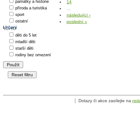
památky a historie
14
příroda a turistika
…
sport
následující ›
ostatní
poslední »
Určení
děti do 5 let
mladší děti
starší děti
rodiny bez omezení
Dotazy či akce zasílejte na
red