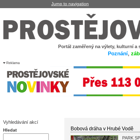
Jump to navigation
Portál zaměřený na výlety, kulturní a
Poznání
,
záb
Reklama
Vyhledávání akcí
Bobová dráha v Hrubé Vodě
Hledat
PARK SPO