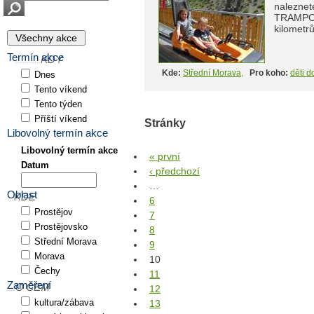
nalezne
TRAMPOLÍ
kilometrů
Termín akce
Kde:
Střední Morava
,
Pro koho:
děti do
Dnes
Tento víkend
Tento týden
Příští víkend
Stránky
Libovolný termín akce
Libovolný termín akce
« první
Datum
‹ předchozí
…
Oblast
6
Prostějov
7
Prostějovsko
8
Střední Morava
9
Morava
10
Čechy
11
Zaměření
12
kultura/zábava
13