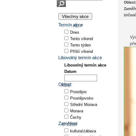
Oblast
Zaměře
Určení
Termín akce
Dnes
Výs
Tento víkend
pře
Tento týden
Příští víkend
Libovolný termín akce
Libovolný termín akce
Datum
Oblast
Prostějov
Prostějovsko
Střední Morava
Morava
Čechy
Zaměření
kultura/zábava