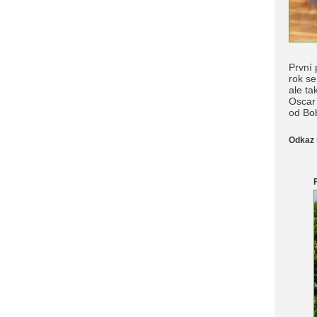
První 
rok s
ale ta
Oscar 
od Bob
Odkaz 