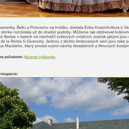
panenky, Bellu a Princeznu na hrášku, dostala Erika Kratochvílová k 
e sbírka rozrůstala až do dnešní podoby. Můžeme tak obdivovat králo
ké Barbie v šatech od návrhářů světových módních značek jakými jsou n
de la Renta či Givenchy. Jednou z těchto limitovaných sérií jsou tak
a Mackieho, který proslul svými návrhy divadelních a filmových kostý
na pořadatele:
Muzeum Vyškovska
Fotogalerie: