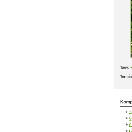
Tagy:
v
Termín
Kompa
Z
V
Č
G