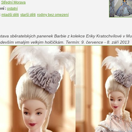
:
Střední Morava
ní :
ostatní
:
mladší děti
starší děti
rodiny bez omezení
tava sběratelských panenek Barbie z kolekce Eriky Kratochvílové v M
devším vmalým velkým holčičkám. Termín: 9. července - 8. září 2013