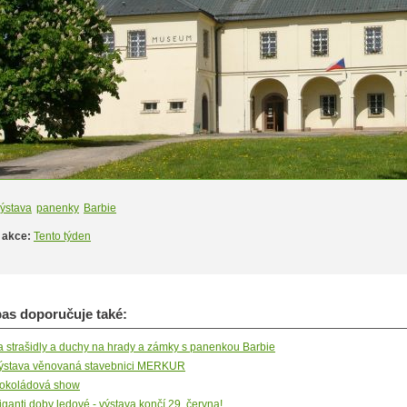
ýstava
panenky
Barbie
 akce:
Tento týden
s doporučuje také:
a strašidly a duchy na hrady a zámky s panenkou Barbie
ýstava věnovaná stavebnici MERKUR
okoládová show
iganti doby ledové - výstava končí 29. června!