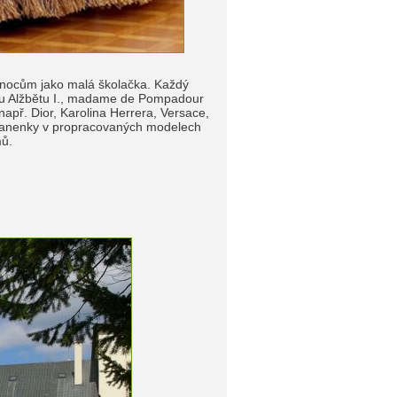
Vánocům jako malá školačka. Každý
vnu Alžbětu I., madame de Pompadour
apř. Dior, Karolina Herrera, Versace,
é panenky v propracovaných modelech
mů.